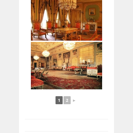
1
2
►