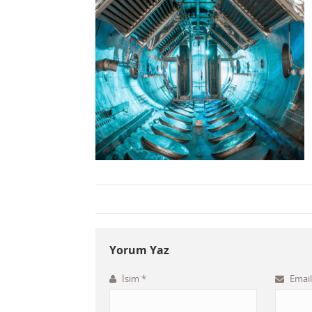
Yorum Yaz
İsim
*
Emai