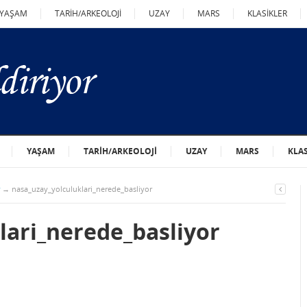
YAŞAM
TARİH/ARKEOLOJİ
UZAY
MARS
KLASİKLER
YAŞAM
TARİH/ARKEOLOJİ
UZAY
MARS
KLA
→
nasa_uzay_yolculuklari_nerede_basliyor
lari_nerede_basliyor