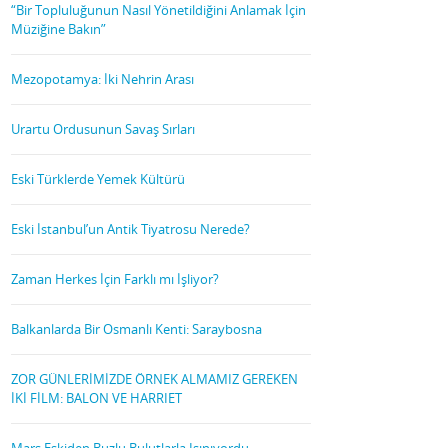
“Bir Topluluğunun Nasıl Yönetildiğini Anlamak İçin
Müziğine Bakın”
Mezopotamya: İki Nehrin Arası
Urartu Ordusunun Savaş Sırları
Eski Türklerde Yemek Kültürü
Eski İstanbul’un Antik Tiyatrosu Nerede?
Zaman Herkes İçin Farklı mı İşliyor?
Balkanlarda Bir Osmanlı Kenti: Saraybosna
ZOR GÜNLERİMİZDE ÖRNEK ALMAMIZ GEREKEN
İKİ FİLM: BALON VE HARRIET
Mars Eskiden Buzlu Bulutlarla Isınıyordu