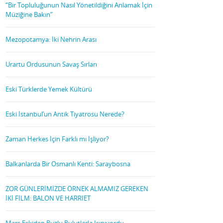
“Bir Topluluğunun Nasıl Yönetildiğini Anlamak İçin
Müziğine Bakın”
Mezopotamya: İki Nehrin Arası
Urartu Ordusunun Savaş Sırları
Eski Türklerde Yemek Kültürü
Eski İstanbul’un Antik Tiyatrosu Nerede?
Zaman Herkes İçin Farklı mı İşliyor?
Balkanlarda Bir Osmanlı Kenti: Saraybosna
ZOR GÜNLERİMİZDE ÖRNEK ALMAMIZ GEREKEN
İKİ FİLM: BALON VE HARRIET
Mars Eskiden Buzlu Bulutlarla Isınıyordu