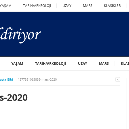
YAŞAM
TARİH/ARKEOLOJİ
UZAY
MARS
KLASİKLER
YAŞAM
TARİH/ARKEOLOJİ
UZAY
MARS
KLA
asta Gibi
→
1577551063835-mars-2020
s-2020