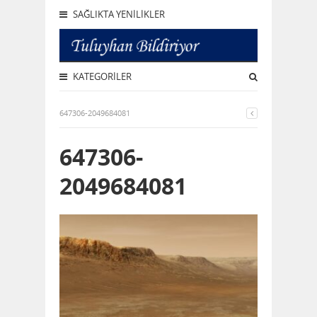
SAĞLIKTA YENILIKLER
KATEGORILER
647306-2049684081
647306-
2049684081