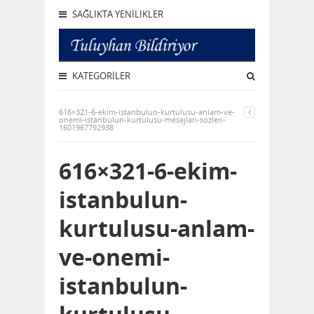
SAĞLIKTA YENILIKLER
KATEGORILER
616×321-6-ekim-istanbulun-kurtulusu-anlam-ve-
onemi-istanbulun-kurtulusu-mesajlari-sozleri-
1601967792938
616×321-6-ekim-
istanbulun-
kurtulusu-anlam-
ve-onemi-
istanbulun-