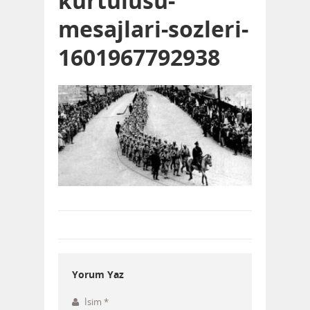
kurtulusu-
mesajlari-sozleri-
1601967792938
Yorum Yaz
İsim
*