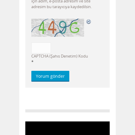
için adım, e-posta adresim ve site
adresim bu tarayıcıya kaydedilsin.
CAPTCHA (Şahıs Denetim) Kodu
*