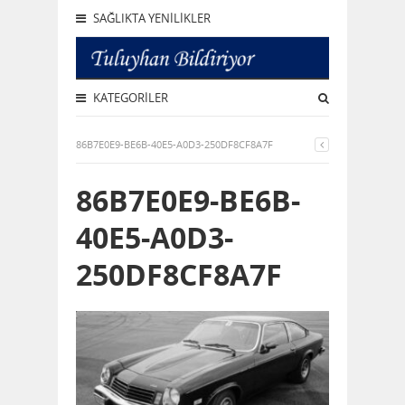
SAĞLIKTA YENILIKLER
KATEGORILER
86B7E0E9-BE6B-40E5-A0D3-250DF8CF8A7F
86B7E0E9-BE6B-
40E5-A0D3-
250DF8CF8A7F