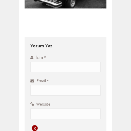
Yorum Yaz
İsim
*
Email
*
Website